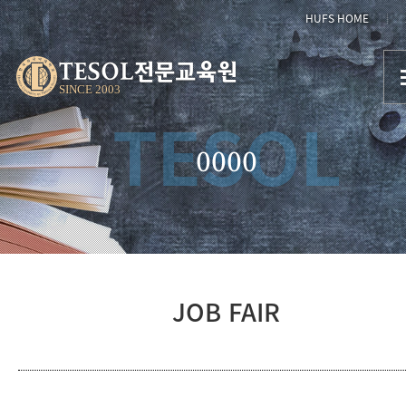
HUFS HOME
TESOL전문교육원
SINCE 2003
TESOL
0000
JOB FAIR