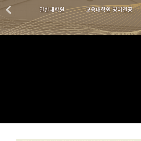
학원
일반대학원
교육대학원 영어전공
TESOL학과