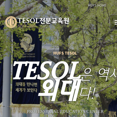
HUFS HOME
TESOL전문교육원
SINCE 2003
HUFS TESOL
TESOL
은 역
외대
다!
PROFESSIONAL EDUCATION CENTER