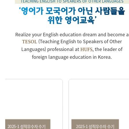
TEACHING ENGLISH TO SPEAKERS OF OTHER LANGUAGES
‘영어가 모국어가 아닌 사람들을
위한 영어교육’
Realize your English education dream and become a
(Teaching English to Speakers of Other
TESOL
Languages) professional at
, the leader of
HUFS
foreign language education in Korea.
25-1 성적우수자 수기
2025-1 성적우수자 수기