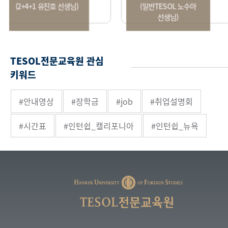
+4+1 유진호 선생님)
(일반TESOL 노수아
선생님)
TESOL전문교육원 관심
키워드
#안내영상
#장학금
#job
#취업설명회
#시간표
#인턴쉽_캘리포니아
#인턴쉽_뉴욕
TESOL전문교육원